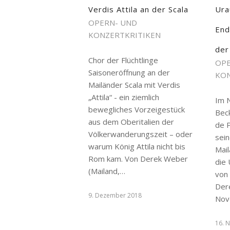
Verdis Attila an der Scala
Ura
OPERN- UND
End
KONZERTKRITIKEN
der
Chor der Flüchtlinge
OPE
Saisoneröffnung an der
KON
Mailänder Scala mit Verdis
„Attila“ - ein ziemlich
Im 
bewegliches Vorzeigestück
Bec
aus dem Oberitalien der
de P
Völkerwanderungszeit – oder
sei
warum König Attila nicht bis
Mail
Rom kam. Von Derek Weber
die
(Mailand,…
von
Der
9. Dezember 2018
Nov
16. 