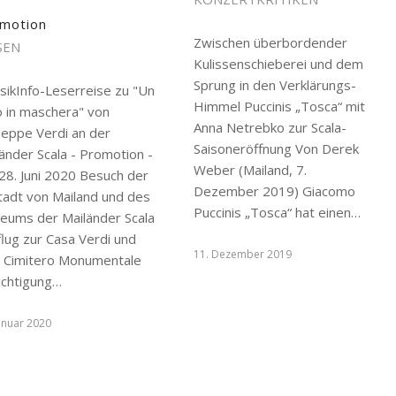
motion
Zwischen überbordender
SEN
Kulissenschieberei und dem
Sprung in den Verklärungs-
sikInfo-Leserreise zu "Un
Himmel Puccinis „Tosca“ mit
o in maschera" von
Anna Netrebko zur Scala-
seppe Verdi an der
Saisoneröffnung Von Derek
änder Scala - Promotion -
Weber (Mailand, 7.
28. Juni 2020 Besuch der
Dezember 2019) Giacomo
tadt von Mailand und des
Puccinis „Tosca“ hat einen…
eums der Mailänder Scala
lug zur Casa Verdi und
11. Dezember 2019
 Cimitero Monumentale
ichtigung…
Januar 2020