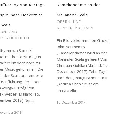
ufführung von Kurtágs
Kameliendame an der
spiel nach Beckett an
Mailänder Scala
OPERN- UND
 Scala
KONZERTKRITIKEN
RN- UND
ZERTKRITIKEN
Ein Bild vollkommenen Glücks
John Neumeiers
Nirgendwo Samuel
„Kameliendame“ wird an der
ketts Theaterstück „Fin
Mailänder Scala gefeiert Von
artie“ ist doch noch zu
Christian Gohlke (Mailand, 17.
ner Musik gekommen: Die
Dezember 2017) Zehn Tage
änder Scala präsentierte
nach der „Inaugurazione“ mit
 Uraufführung der Oper
„Andrea Chénier“ ist am
 György Kurtág Von
Teatro alla…
ek Weber (Mailand, 15.
ember 2018) Nun…
19. Dezember 2017
November 2018