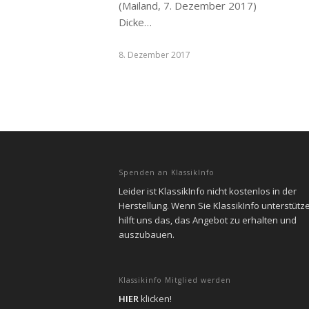
(Mailand, 7. Dezember 2017)
Dicke…
8. Dezember 2017
Spenden an KlassikInfo
Leider ist KlassikInfo nicht kostenlos in der
Herstellung. Wenn Sie KlassikInfo unterstütz
hilft uns das, das Angebot zu erhalten und
auszubauen.
Klassikinfo Mitglied werden
HIER
klicken!