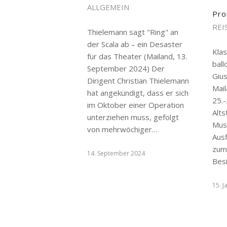
ALLGEMEIN
Pro
REI
Thielemann sagt "Ring" an
der Scala ab – ein Desaster
Klas
für das Theater (Mailand, 13.
ball
September 2024) Der
Giu
Dirigent Christian Thielemann
Mail
hat angekündigt, dass er sich
25.-
im Oktober einer Operation
Alts
unterziehen muss, gefolgt
Mus
von mehrwöchiger…
Ausf
zum
14. September 2024
Bes
15. 