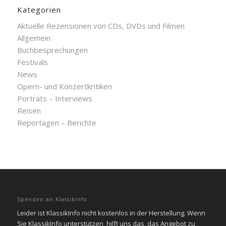
Kategorien
Aktuelle Rezensionen von CDs, DVDs und Filmen
Allgemein
Buchbesprechungen
Festivals
News
Opern- und Konzertkritiken
Porträts – Interviews
Reisen
Reportagen – Berichte
Spenden an KlassikInfo
Leider ist KlassikInfo nicht kostenlos in der Herstellung. Wenn
Sie KlassikInfo unterstützen, hilft uns das, das Angebot zu