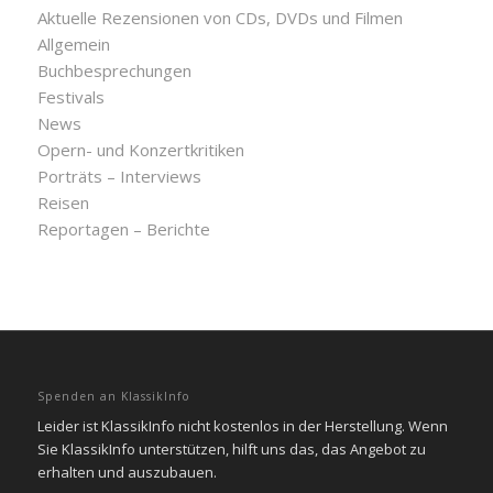
Aktuelle Rezensionen von CDs, DVDs und Filmen
Allgemein
Buchbesprechungen
Festivals
News
Opern- und Konzertkritiken
Porträts – Interviews
Reisen
Reportagen – Berichte
Spenden an KlassikInfo
Leider ist KlassikInfo nicht kostenlos in der Herstellung. Wenn
Sie KlassikInfo unterstützen, hilft uns das, das Angebot zu
erhalten und auszubauen.