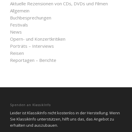
Aktuelle Rezensionen von CDs, DVDs und Filmen
Allgemein
Buchbesprechungen
Festivals
News
Opern- und Konzertkritiken
Porträts – Interviews
Reisen
Reportagen – Berichte
Spenden an KlassikInfo
Leider ist KlassikInfo nicht kostenlos in der Herstellung. Wenn
Sie KlassikInfo unterstützen, hilft uns das, das Angebot zu
erhalten und auszubauen.