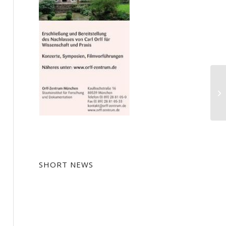
Th
Op
Mü
SHORT NEWS