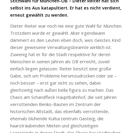
Stichwahl für München-OB – Dieter Reiter hat sich
selbst ins Aus katapultiert. Er hat es nicht verdient,
erneut gewählt zu werden.
Dieter Reiter war noch nie eine gute Wahl für München.
Trotzdem wurde er gewählt. Aber irgendwann
dämmert es den Leuten eben doch, wes Geistes Kind
dieser gewesene Verwaltungsbeamte wirklich ist.
Zuwenig hat er für die Stadt respektive für deren
Menschen in seinen Jahren als OB erreicht, zuviel
einfach liegen gelassen. Reiter besitzt eine große
Gabe, sich um Probleme herumzudrücken oder sie –
noch besser – erst gar nicht zu sehen, dabei
gleichzeitig nach außen bella figura zu machen. Das
Chaos am Schandfleck Hauptbahnhof, die seit Jahren
verrottenden Benko-Bauten im Zentrum der
historischen Altstadt, das ebenfalls verrottende,
ehemals blühende Kulturzentrum Gasteig, die
haarsträubenden Mieten und gleichzeitigen
Leerstände in dieser Stadt, das Chaos bei städtischen