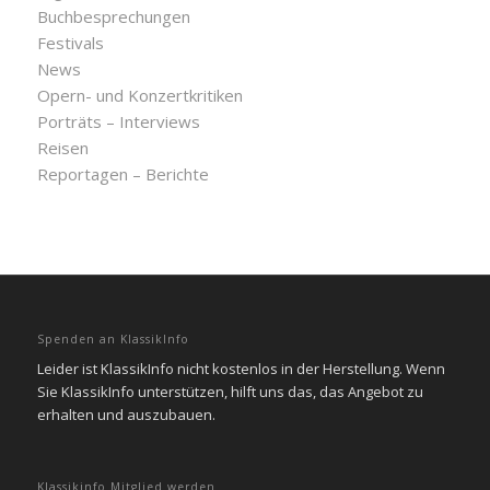
Buchbesprechungen
Festivals
News
Opern- und Konzertkritiken
Porträts – Interviews
Reisen
Reportagen – Berichte
Spenden an KlassikInfo
Leider ist KlassikInfo nicht kostenlos in der Herstellung. Wenn
Sie KlassikInfo unterstützen, hilft uns das, das Angebot zu
erhalten und auszubauen.
Klassikinfo Mitglied werden