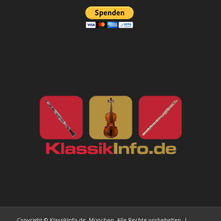
Copyright © KlassikInfo.de, München. Alle Rechte vorbehalten. |