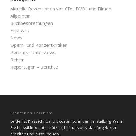
Aktuelle Rezensionen von CDs, DVDs und Filmen
Allgemein
Buchbesprechungen
Festivals
News
Opern- und Konzertkritiken
Porträts – Interviews
Reisen
Reportagen – Berichte
Spenden an KlassikInfo
Leider ist KlassikInfo nicht kostenlos in der Herstellung. Wenn
Sie KlassikInfo unterstützen, hilft uns das, das Angebot zu
erhalten und auszubauen.