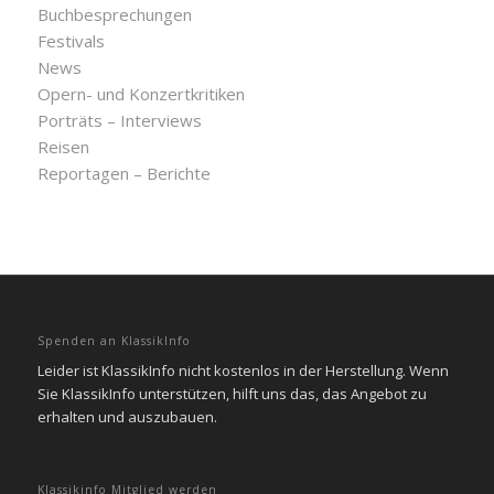
Buchbesprechungen
Festivals
News
Opern- und Konzertkritiken
Porträts – Interviews
Reisen
Reportagen – Berichte
Spenden an KlassikInfo
Leider ist KlassikInfo nicht kostenlos in der Herstellung. Wenn
Sie KlassikInfo unterstützen, hilft uns das, das Angebot zu
erhalten und auszubauen.
Klassikinfo Mitglied werden