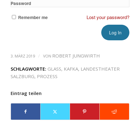
Password
Lost your password?
Remember me
/
ROBERT JUNGWIRTH
3. MÄRZ 2019
VON
SCHLAGWORTE:
GLASS
,
KAFKA
,
LANDESTHEATER
SALZBURG
,
PROZESS
Eintrag teilen