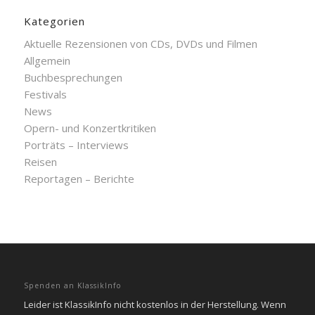
Kategorien
Aktuelle Rezensionen von CDs, DVDs und Filmen
Allgemein
Buchbesprechungen
Festivals
News
Opern- und Konzertkritiken
Porträts – Interviews
Reisen
Reportagen – Berichte
Spenden an KlassikInfo
Leider ist KlassikInfo nicht kostenlos in der Herstellung. Wenn