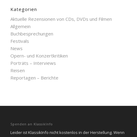
Kategorien
Aktuelle Rezensionen von CDs, DVDs und Filmen
Allgemein
Buchbesprechungen
Festivals
News
Opern- und Konzertkritiken
Porträts – Interviews
Reisen
Reportagen – Berichte
Spenden an KlassikInfo
Leider ist KlassikInfo nicht kostenlos in der Herstellung. Wenn