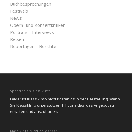
Buchbesprechungen
Festivals
News
Opern- und Konzertkritiken
Porträts – Interviews
Reisen
Reportagen – Berichte
Spenden an KlassikInfo
Leider ist KlassikInfo nicht kostenlos in der Herstellung. Wenn
Sie KlassikInfo unterstützen, hilft uns das, das Angebot zu
erhalten und auszubauen.
Klassikinfo Mitglied werden