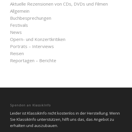
Aktuelle Rezensionen von CDs, DVDs und Filmen
Allgemein
Buchbesprechungen
Festivals
News
Opern- und Konzertkritiken
Porträts – Interviews
Reisen
Reportagen – Berichte
Spenden an KlassikInfo
Leider ist KlassikInfo nicht kostenlos in der Herstellung. Wenn
Sie KlassikInfo unterstützen, hilft uns das, das Angebot zu
erhalten und auszubauen.