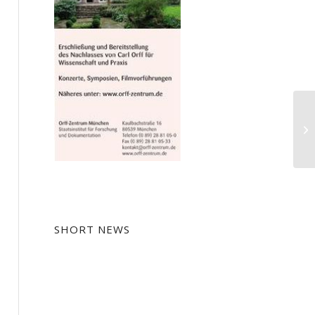
Ka
Ap
SHORT NEWS