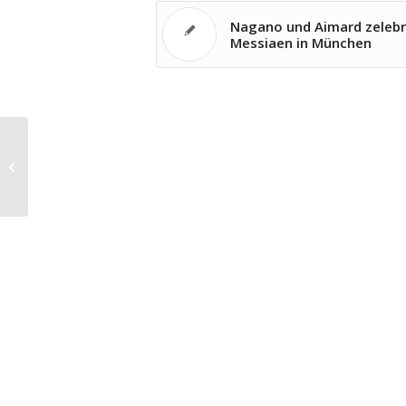
Nagano und Aimard zelebr
Messiaen in München
Serebrennikows fantastische Cosi
in Zürich