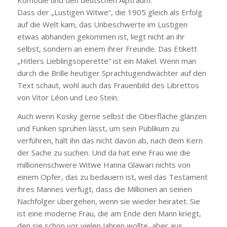
Dass der „Lustigen Witwe“, die 1905 gleich als Erfolg
auf die Welt kam, das Unbeschwerte im Lustigen
etwas abhanden gekommen ist, liegt nicht an ihr
selbst, sondern an einem ihrer Freunde. Das Etikett
„Hitlers Lieblingsoperette“ ist ein Makel. Wenn man
durch die Brille heutiger Sprachtugendwächter auf den
Text schaut, wohl auch das Frauenbild des Librettos
von Vitor Léon und Leo Stein.
Auch wenn Kosky gerne selbst die Oberfläche glänzen
und Funken sprühen lässt, um sein Publikum zu
verführen, hält ihn das nicht davon ab, nach dem Kern
der Sache zu suchen. Und da hat eine Frau wie die
millionenschwere Witwe Hanna Glawari nichts von
einem Opfer, das zu bedauern ist, weil das Testament
ihres Mannes verfügt, dass die Millionen an seinen
Nachfolger übergehen, wenn sie wieder heiratet. Sie
ist eine moderne Frau, die am Ende den Mann kriegt,
den sie schon vor vielen Jahren wollte, aber aus