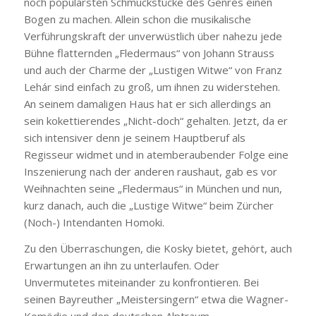
noch populärsten Schmuckstücke des Genres einen
Bogen zu machen. Allein schon die musikalische
Verführungskraft der unverwüstlich über nahezu jede
Bühne flatternden „Fledermaus“ von Johann Strauss
und auch der Charme der „Lustigen Witwe“ von Franz
Lehár sind einfach zu groß, um ihnen zu widerstehen.
An seinem damaligen Haus hat er sich allerdings an
sein kokettierendes „Nicht-doch“ gehalten. Jetzt, da er
sich intensiver denn je seinem Hauptberuf als
Regisseur widmet und in atemberaubender Folge eine
Inszenierung nach der anderen raushaut, gab es vor
Weihnachten seine „Fledermaus“ in München und nun,
kurz danach, auch die „Lustige Witwe“ beim Zürcher
(Noch-) Intendanten Homoki.
Zu den Überraschungen, die Kosky bietet, gehört, auch
Erwartungen an ihn zu unterlaufen. Oder
Unvermutetes miteinander zu konfrontieren. Bei
seinen Bayreuther „Meistersingern“ etwa die Wagner-
Komödie und den deutschen Alptraum.