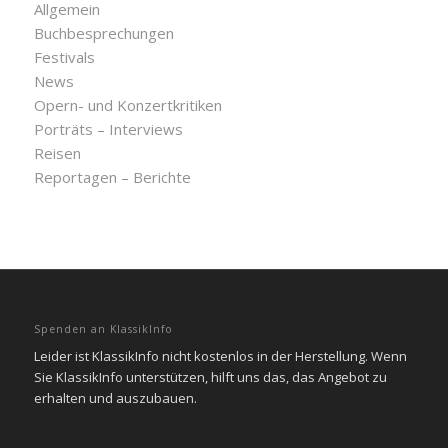
Allgemein
Buchbesprechungen
Festivals
News
Opern- und Konzertkritiken
Porträts – Interviews
Reisen
Reportagen – Berichte
Spenden an KlassikInfo
Leider ist KlassikInfo nicht kostenlos in der Herstellung. Wenn
Sie KlassikInfo unterstützen, hilft uns das, das Angebot zu
erhalten und auszubauen.