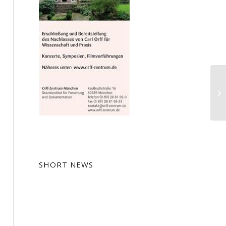
Di
Un
SHORT NEWS