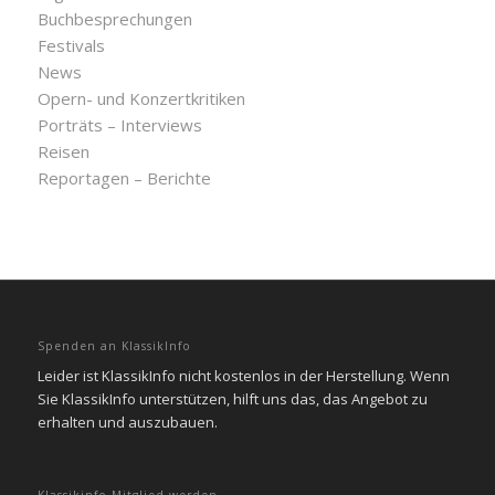
Buchbesprechungen
Festivals
News
Opern- und Konzertkritiken
Porträts – Interviews
Reisen
Reportagen – Berichte
Spenden an KlassikInfo
Leider ist KlassikInfo nicht kostenlos in der Herstellung. Wenn
Sie KlassikInfo unterstützen, hilft uns das, das Angebot zu
erhalten und auszubauen.
Klassikinfo Mitglied werden