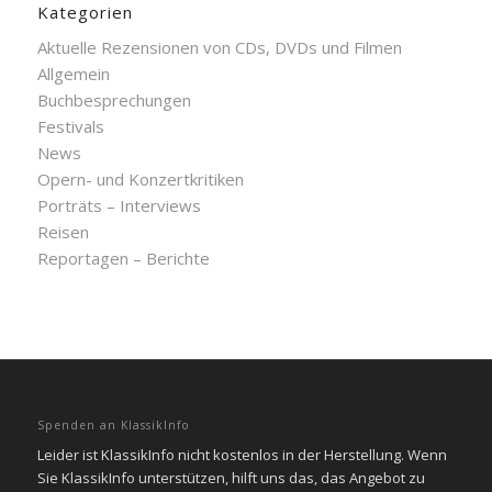
Kategorien
Aktuelle Rezensionen von CDs, DVDs und Filmen
Allgemein
Buchbesprechungen
Festivals
News
Opern- und Konzertkritiken
Porträts – Interviews
Reisen
Reportagen – Berichte
Spenden an KlassikInfo
Leider ist KlassikInfo nicht kostenlos in der Herstellung. Wenn
Sie KlassikInfo unterstützen, hilft uns das, das Angebot zu