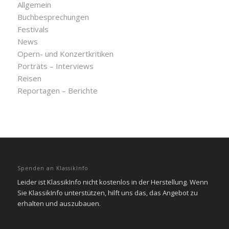
Allgemein
Buchbesprechungen
Festivals
News
Opern- und Konzertkritiken
Porträts – Interviews
Reisen
Reportagen – Berichte
Spenden an KlassikInfo
Leider ist KlassikInfo nicht kostenlos in der Herstellung. Wenn
Sie KlassikInfo unterstützen, hilft uns das, das Angebot zu
erhalten und auszubauen.