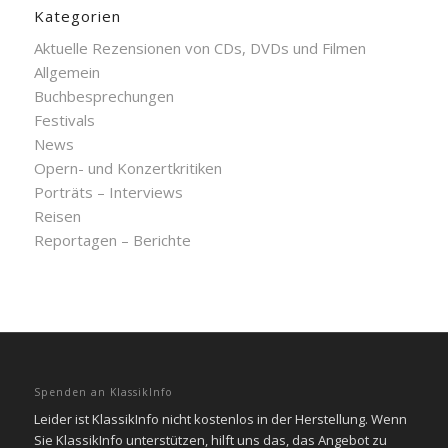
Kategorien
Aktuelle Rezensionen von CDs, DVDs und Filmen
Allgemein
Buchbesprechungen
Festivals
News
Opern- und Konzertkritiken
Porträts – Interviews
Reisen
Reportagen – Berichte
Spenden an KlassikInfo
Leider ist KlassikInfo nicht kostenlos in der Herstellung. Wenn
Sie KlassikInfo unterstützen, hilft uns das, das Angebot zu