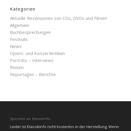
Kategorien
Aktuelle Rezensionen von CDs, DVDs und Filmen
Allgemein
Buchbesprechungen
Festivals
News
Opern- und Konzertkritiken
Porträts – Interviews
Reisen
Reportagen – Berichte
Spenden an KlassikInfo
Leider ist KlassikInfo nicht kostenlos in der Herstellung. Wenn