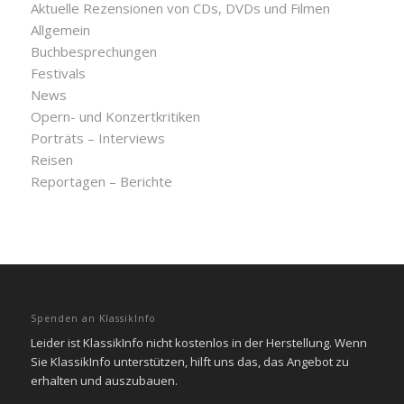
Aktuelle Rezensionen von CDs, DVDs und Filmen
Allgemein
Buchbesprechungen
Festivals
News
Opern- und Konzertkritiken
Porträts – Interviews
Reisen
Reportagen – Berichte
Spenden an KlassikInfo
Leider ist KlassikInfo nicht kostenlos in der Herstellung. Wenn
Sie KlassikInfo unterstützen, hilft uns das, das Angebot zu
erhalten und auszubauen.