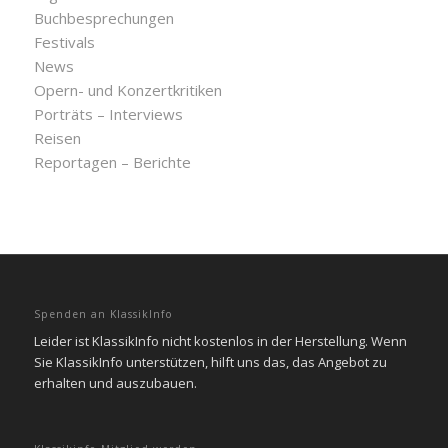
Buchbesprechungen
Festivals
News
Opern- und Konzertkritiken
Porträts – Interviews
Reisen
Reportagen – Berichte
Spenden an KlassikInfo
Leider ist KlassikInfo nicht kostenlos in der Herstellung. Wenn
Sie KlassikInfo unterstützen, hilft uns das, das Angebot zu
erhalten und auszubauen.