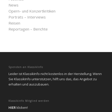
News
Opern- und Konzertkritiken
Porträts – Interviews
Reisen
Reportagen – Berichte
Spenden an KlassikInfo
Leider ist KlassikInfo nicht kostenlos in der Herstellung. Wenn
Sie KlassikInfo unterstützen, hilft uns das, das Angebot zu
erhalten und auszubauen.
Klassikinfo Mitglied werden
HIER
klicken!