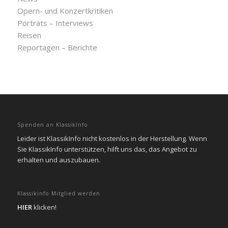
Opern- und Konzertkritiken
Porträts – Interviews
Reisen
Reportagen – Berichte
Spenden an KlassikInfo
Leider ist KlassikInfo nicht kostenlos in der Herstellung. Wenn
Sie KlassikInfo unterstützen, hilft uns das, das Angebot zu
erhalten und auszubauen.
Klassikinfo Mitglied werden
HIER
klicken!