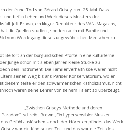
ch der frühe Tod von Gérard Grisey zum 25. Mal. Dass
int und tief in Leben und Werk dieses Meisters der
ücksfall. Jeff Brown, ein kluger Redakteur des VAN-Magazins,
hat die Quellen studiert, sondern auch mit Familie und
Bild vom Werdegang dieses ungewöhnlichen Menschen zu
 Belfort an der burgundischen Pforte in eine kulturferne
er Junge schon mit sieben Jahren kleine Stücke zu
eon sein Instrument. Die Familienverhältnisse waren nicht
ne Eltern seinen Weg bis ans Pariser Konservatorium, wo er
Mit diesem teilte er den schwärmerischen Katholizismus, nicht
ennoch waren seine Lehrer von seinem Talent so überzeugt,
„Zwischen Griseys Methode und deren
 Paradox:“, schreibt Brown „Ein hypersensibler Musiker
r das Gefühl auslöschen – doch der Hörer empfindet das Werk
Grisey war ein Kind seiner Zeit, und das war die Zeit des