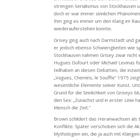
strengen Serialismus von Stockhausen 
doch er war immer sinnlichen Phänomene
Ihm ging es immer um den Klang im Raum
wiederauferstehen konnte.
Grisey ging auch nach Darmstadt und ga
er jedoch ebenso Schwierigkeiten wie s
Stockhausen nahmen Grisey zwar nicht e
Hugues Dufourt oder Michaël Levinas for
teilhaben an diesen Debatten, die inzwi
„Vagues, Chemins, le Souffle“ 1975 zei
wesentliche Elemente seiner Kunst. Und 
Grund für die Sinnlichkeit von Griseys 
den Sex: „Zunächst und in erster Linie 
Mensch die Zeit.“
Brown schildert das Heranwachsen als ti
Konflikte. Später verschoben sich die Ak
Mythologien ein, die ja auch mit Klänge