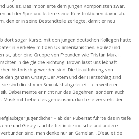
und Boulez. Das imponierte dem jungen Komponisten zwar,
n auf der Spur und leitete seine Konstruktionen davon ab.
, den er in seine Bestandteile zerlegte, damit er neu
b dort sogar Kurse, mit den jungen deutschen Kollegen hatte
päter in Berkeley mit den US-amerikanischen. Boulez und
rnst, aber eine Gruppe von Freunden wie Tristan Murail,
schten in die gleiche Richtung. Brown lässt uns lebhaft
schen historisch geworden sind. Die Uraufführung von
gte den ganzen Grisey: Der Atem und der Herzschlag sind
sie sind direkt vom Sexualakt abgeleitet – ein weiterer
Musik. Dabei meinte er nicht nur das Begehren, sondern auch
hat Musik mit Liebe dies gemeinsam: durch sie versteht der
efgläubiger Jugendlicher – ab der Pubertät führte das in tiefe
zente und Grisey tauchte tief in die indische und andere
n verbunden sind, man denke nur an Gamelan. „D’eau et de