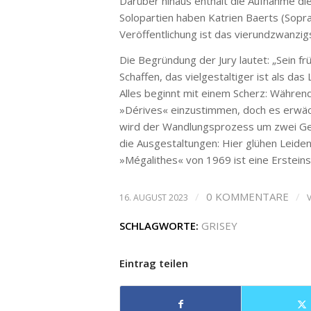
Darüber hinaus enthält die Aufnahme di
Solopartien haben Katrien Baerts (Sop
Veröffentlichung ist das vierundzwanzig
Die Begründung der Jury lautet: „Sein fr
Schaffen, das vielgestaltiger ist als da
Alles beginnt mit einem Scherz: Während
»Dérives« einzustimmen, doch es erwäch
wird der Wandlungsprozess um zwei Ge
die Ausgestaltungen: Hier glühen Leide
»Mégalithes« von 1969 ist eine Ersteins
/
0 KOMMENTARE
/
16. AUGUST 2023
SCHLAGWORTE:
GRISEY
Eintrag teilen