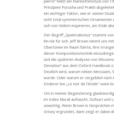
pierre“ heißt ein Klarinettenstück von 
Prinzipien Purusha und Prakiti abgeleite
ein wichtiger Faktor, wie er seinen St
nicht total symmetrischen Ornamenten i
sich von Vielem inspirieren, am Ende abe
Der Begriff „Spektralismus“ stammt von
ihn nie für sich. Jeff Brown nimmt uns m
Obertönen im Raum führte, ihre Irrungen 
dieser Kompositionstechnik einzudringen
und die späteren Analysen von Wissensc
Deviation“ aus dem Oxford Handbook of 
Deutlich wird, warum neben Messiaen, 
wurde. Oder warum er vergeblich nach e
Doderer bei „Le noir de l’étoile“ seine 
Um in meiner Begeisterung glaubwürdig 
im Index Murail auftaucht, Dufourt und Le
unwichtig. Wenn Brown in Gesprächen m
Grisey ergründet, dann zeigt er dabei d