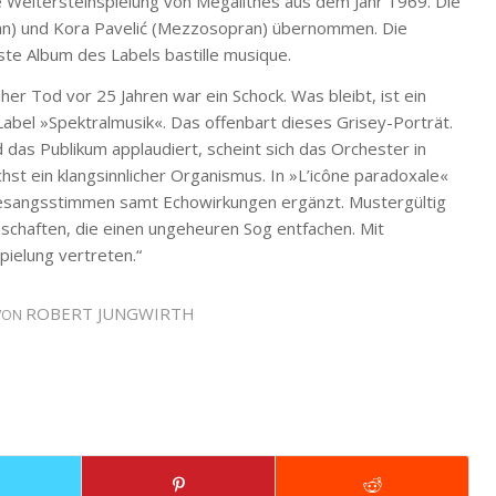
e Weltersteinspielung von Mégalithes aus dem Jahr 1969. Die
ran) und Kora Pavelić (Mezzosopran) übernommen. Die
ste Album des Labels bastille musique.
üher Tod vor 25 Jahren war ein Schock. Was bleibt, ist ein
s Label »Spektralmusik«. Das offenbart dieses Grisey-Porträt.
 das Publikum applaudiert, scheint sich das Orchester in
st ein klangsinnlicher Organismus. In »L’icône paradoxale«
sangsstimmen samt Echowirkungen ergänzt. Mustergültig
nschaften, die einen ungeheuren Sog entfachen. Mit
pielung vertreten.“
ROBERT JUNGWIRTH
VON