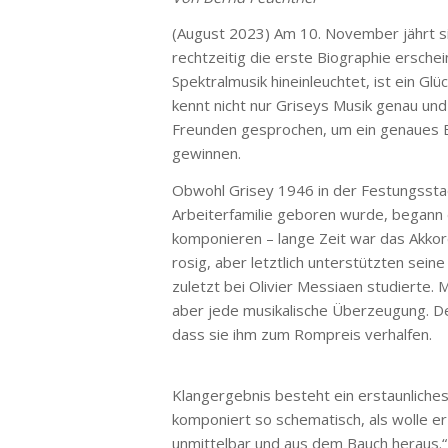
(August 2023) Am 10. November jährt si
rechtzeitig die erste Biographie ersche
Spektralmusik hineinleuchtet, ist ein Gl
kennt nicht nur Griseys Musik genau und 
Freunden gesprochen, um ein genaues 
gewinnen.
Obwohl Grisey 1946 in der Festungsstadt
Arbeiterfamilie geboren wurde, begann d
komponieren – lange Zeit war das Akkord
rosig, aber letztlich unterstützten sei
zuletzt bei Olivier Messiaen studierte. 
aber jede musikalische Überzeugung. D
dass sie ihm zum Rompreis verhalfen.
Klangergebnis besteht ein erstaunliches
komponiert so schematisch, als wolle e
unmittelbar und aus dem Bauch heraus.“ 