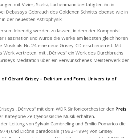
gen mit Vivier, Scelsi, Lachenmann bestätigten ihn in
 bei Debussys Gebrauch des Goldenen Schnitts ebenso wie in
in der neuesten Astrophysik.
versum lebendig werden zu lassen, in dem der Komponist
er Faszination und würde die Werke am liebsten gleich hören
e Musik als Nr. 24 eine neue Grisey-CD erschienen ist. Mit
es Werk vertreten, mit „Dérives“ ein Werk des Durchbruchs
 Griseys Meditation über ein verwunschenes Meisterwerk der
c of Gérard Grisey – Delirium and Form. University of
 Griseys „Dérives“ mit dem WDR Sinfonieorchester den
Preis
er Kategorie Zeitgenössische Musik erhalten.
der Leitung von Sylvain Cambreling und Emilio Pomàrico die
974) und L’icône paradoxale (1992–1994) von Grisey.