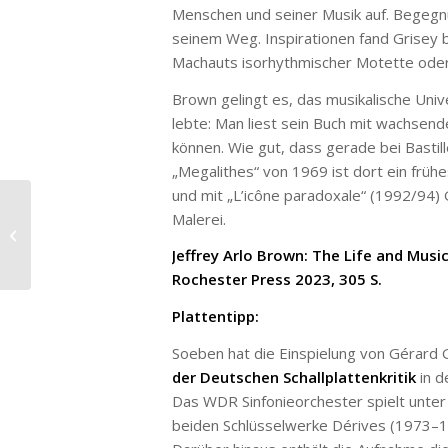
Menschen und seiner Musik auf. Begegnun
seinem Weg. Inspirationen fand Grisey
Machauts isorhythmischer Motette oder 
Brown gelingt es, das musikalische Uni
lebte: Man liest sein Buch mit wachsend
können. Wie gut, dass gerade bei Bastill
„Megalithes“ von 1969 ist dort ein früh
und mit „L’icône paradoxale“ (1992/94)
Martinus Griechische
Malerei.
Passion bei den
Jeffrey Arlo Brown: The Life and Musi
Salzburger Festspielen
Rochester Press 2023, 305 S.
Plattentipp:
Soeben hat die Einspielung von Gérard
der Deutschen Schallplattenkritik
in d
Das WDR Sinfonieorchester spielt unter 
beiden Schlüsselwerke Dérives (1973–1