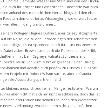
1971, und die Elemente Wasser und Stein sind von den Hindu-
t, die auch für Körper und Geist stehen. Unschärfe war auch
udenten anhand des menschlichen Herzschlags und den eben
n Paestum demonstrierte. Wissbegierig wie er war, ließ er
r war alles in Klang transformiert.
 seinem Kollegen Hugues Dufourt, aber Grisey akzeptierte
it auf die Reise, die zu den Entdeckungen der Arbeit mit den
und Erfolge. Es ist spannend, Stück für Stück ins Innerste
. Dabei zitiert Brown stets auch die Reaktionen der Kritik
haftlern – mit Liam Cagneys Aufsatz „Synthesis and
Spektral Music von 2021 führt er geradezu einen Dialog.
Stockhausen und Xenakis auch Janáček zu Griseys Hausgott
inem Projekt mit Robert Wilson suchte, aber in Claudia
kongeniale Ausstattungspartnerin fand.
zu bleiben, muss ich auch einen Mangel feststellen: Warum
vinas aber nicht, hat sich mir nicht erschlossen, doch das ist
it seinen drei Frauen und seinen Freunden den Womanizer
ie innere Verbindung zwischen dem nicht ganz einfachen