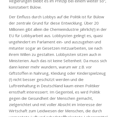
Regierungen bleibt es im Prinzip bei einem weiter so“,
konstatiert Bülow.
Der Einfluss durch Lobbys auf die Politik ist für Bülow
der zentrale Grund für diese Entwicklung. Über 20
Millionen gibt allein die Chemieindustrie jährlich(!) in der
EU für Lobbyarbeit aus. Lobbyisten gelingt es, quasi
ungehindert im Parlament ein- und auszugehen und
mitunter sogar an Gesetzen mitzuarbeiten, sie nach
ihrem Willen zu gestalten. Lobbyisten sitzen auch in
Ministerien. Auch das ist keine Seltenheit. Da muss sich
dann keiner mehr wundern, warum wir z.B. vor
Giftstoffen in Nahrung, Kleidung oder Kinderspielzeug
(!) nicht besser geschützt werden und die
Luftreinhaltung in Deutschland kaum einen Politiker
ernsthaft interessiert. Im Gegenteil, es wird Politik
gegen die Gesundheit der Menschen gemacht,
zielgerichtet und mit voller Absicht im Interesse der
Wirtschaft zum Leidwesen der Menschen, die durch
verpestete Luft und schadstoffbelastete Lebensmittel