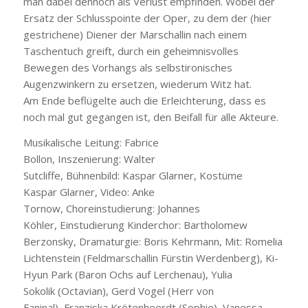
man dabei dennoch als Verlust empfinden. Wobei der
Ersatz der Schlusspointe der Oper, zu dem der (hier
gestrichene) Diener der Marschallin nach einem
Taschentuch greift, durch ein geheimnisvolles
Bewegen des Vorhangs als selbstironisches
Augenzwinkern zu ersetzen, wiederum Witz hat.
Am Ende beflügelte auch die Erleichterung, dass es
noch mal gut gegangen ist, den Beifall für alle Akteure.
Musikalische Leitung: Fabrice
Bollon, Inszenierung: Walter
Sutcliffe, Bühnenbild: Kaspar Glarner, Kostüme
Kaspar Glarner, Video: Anke
Tornow, Choreinstudierung: Johannes
Köhler, Einstudierung Kinderchor: Bartholomew
Berzonsky, Dramaturgie: Boris Kehrmann, Mit: Romelia
Lichtenstein (Feldmarschallin Fürstin Werdenberg), Ki-
Hyun Park (Baron Ochs auf Lerchenau), Yulia
Sokolik (Octavian), Gerd Vogel (Herr von
Faninal), Franziska Krötenheerdt (Sophie), Vanessa