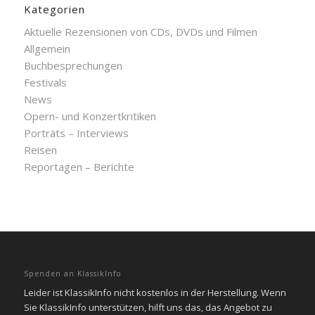
Kategorien
Aktuelle Rezensionen von CDs, DVDs und Filmen
Allgemein
Buchbesprechungen
Festivals
News
Opern- und Konzertkritiken
Porträts – Interviews
Reisen
Reportagen – Berichte
Spenden an KlassikInfo
Leider ist KlassikInfo nicht kostenlos in der Herstellung. Wenn
Sie KlassikInfo unterstützen, hilft uns das, das Angebot zu