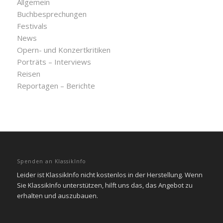
Allgemein
Buchbesprechungen
Festivals
News
Opern- und Konzertkritiken
Porträts – Interviews
Reisen
Reportagen – Berichte
Spenden an KlassikInfo
Leider ist KlassikInfo nicht kostenlos in der Herstellung. Wenn
Sie KlassikInfo unterstützen, hilft uns das, das Angebot zu
erhalten und auszubauen.