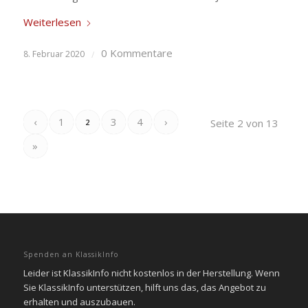
Weiterlesen
0 Kommentare
8. Februar 2020
/
‹
1
3
4
›
Seite 2 von 13
2
»
Spenden an KlassikInfo
Leider ist KlassikInfo nicht kostenlos in der Herstellung. Wenn
Sie KlassikInfo unterstützen, hilft uns das, das Angebot zu
erhalten und auszubauen.