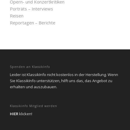
Opern- und Konzertkritiken
Porträts – Interviews
Reisen
Reportagen – Berichte
Spenden an KlassikInfo
Leider ist KlassikInfo nicht kostenlos in der Herstellung. Wenn
Sie KlassikInfo unterstützen, hilft uns das, das Angebot zu
erhalten und auszubauen.
Klassikinfo Mitglied werden
HIER
klicken!