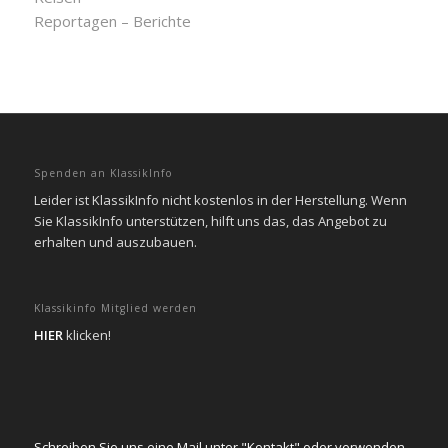
Reportagen – Berichte
Spenden an KlassikInfo
Leider ist KlassikInfo nicht kostenlos in der Herstellung. Wenn
Sie KlassikInfo unterstützen, hilft uns das, das Angebot zu
erhalten und auszubauen.
Klassikinfo Mitglied werden
HIER
klicken!
Schreiben Sie uns eine Mail unter "Kontakt" oder verwenden