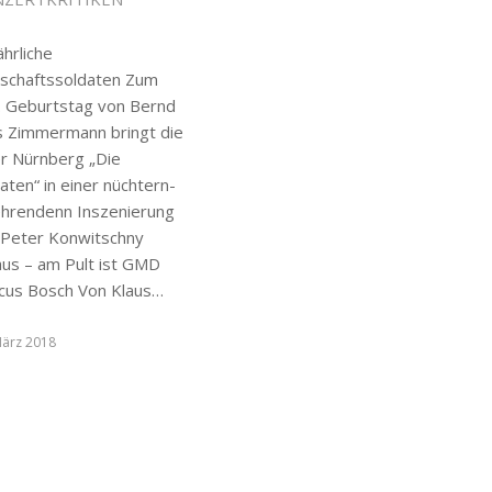
hrliche
tschaftssoldaten Zum
. Geburtstag von Bernd
is Zimmermann bringt die
r Nürnberg „Die
aten“ in einer nüchtern-
ehrendenn Inszenierung
 Peter Konwitschny
aus – am Pult ist GMD
cus Bosch Von Klaus…
März 2018