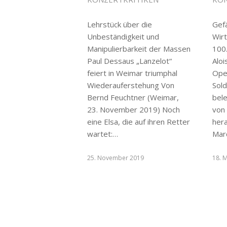
Lehrstück über die
Gefä
Unbeständigkeit und
Wir
Manipulierbarkeit der Massen
100
Paul Dessaus „Lanzelot“
Alo
feiert in Weimar triumphal
Ope
Wiederauferstehung Von
Sold
Bernd Feuchtner (Weimar,
bel
23. November 2019) Noch
von
eine Elsa, die auf ihren Retter
her
wartet:…
Mar
25. November 2019
18. 