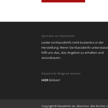
Spenden an KlassikInfo
Leider ist KlassikInfo nicht kostenlos in der
Herstellung. Wenn Sie KlassikInfo unterstütz
hilft uns das, das Angebot zu erhalten und
auszubauen.
Klassikinfo Mitglied werden
HIER
klicken!
Copyright © KlassikInfo.de, München. Alle Rechte