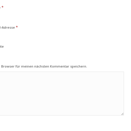
*
e
*
l-Adresse
ite
m Browser für meinen nächsten Kommentar speichern.