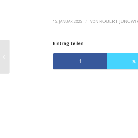
/
ROBERT JUNGWI
15. JANUAR 2025
VON
Eintrag teilen
Fanny and Alexander
als Oper in Brüssel
uraufgeführt