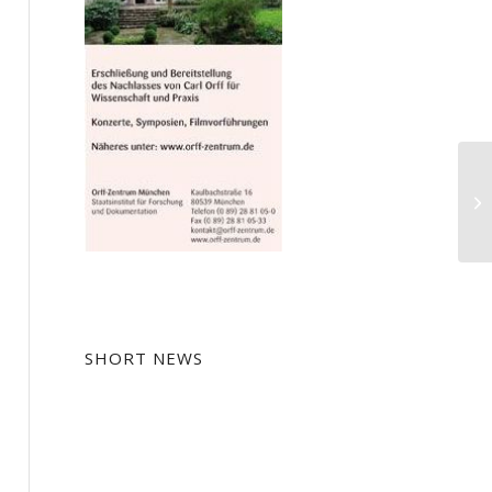
Si
Mu
SHORT NEWS