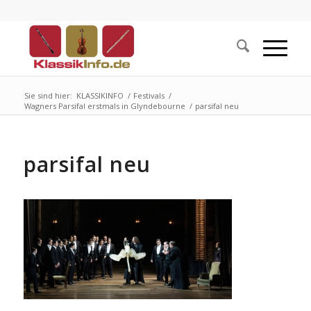
Sie sind hier:
KLASSIKINFO
/
Festivals
/
Wagners Parsifal erstmals in Glyndebourne
/
parsifal neu
parsifal neu