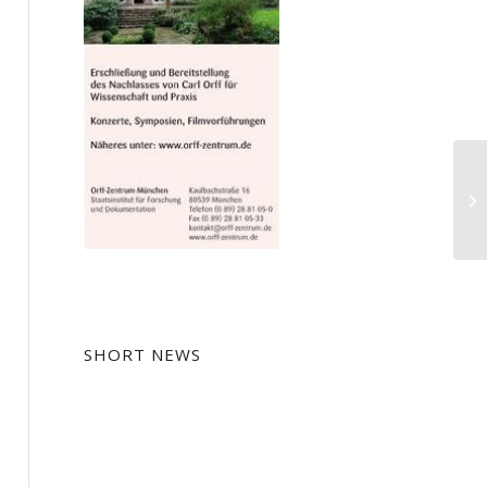
Si
Ha
in
SHORT NEWS