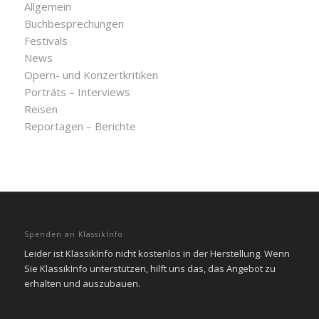
Allgemein
Buchbesprechungen
Festivals
News
Opern- und Konzertkritiken
Porträts – Interviews
Reisen
Reportagen – Berichte
Spenden an KlassikInfo
Leider ist KlassikInfo nicht kostenlos in der Herstellung. Wenn
Sie KlassikInfo unterstützen, hilft uns das, das Angebot zu
erhalten und auszubauen.