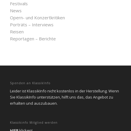
Festivals
News
Opern- und Konzertkritiken
Porträts – Interviews
Reisen
Reportagen – Berichte
Spenden an KlassikInfo
Leider ist KlassikInfo nicht kostenlos in der Herstellung. Wenn
Sie KlassikInfo unterstützen, hilft uns das, das Angebot zu
erhalten und auszubauen.
Klassikinfo Mitglied werden
HIER
klicken!