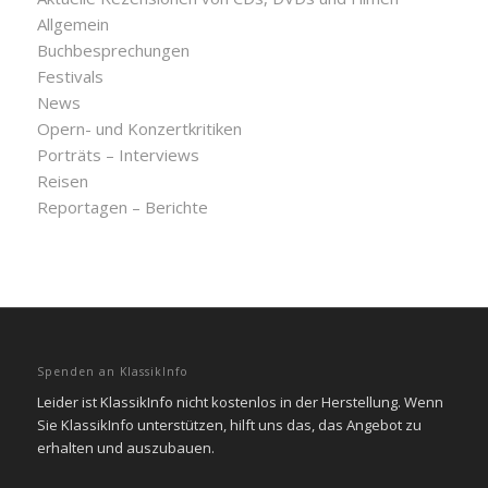
Allgemein
Buchbesprechungen
Festivals
News
Opern- und Konzertkritiken
Porträts – Interviews
Reisen
Reportagen – Berichte
Spenden an KlassikInfo
Leider ist KlassikInfo nicht kostenlos in der Herstellung. Wenn
Sie KlassikInfo unterstützen, hilft uns das, das Angebot zu
erhalten und auszubauen.