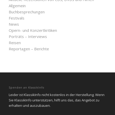
Allgemein
Buchbesprechungen
Festivals
News
Opern- und Konzertkritiken
Porträts – Interviews
Reisen
Reportagen – Berichte
Spenden an KlassikInfo
Leider ist KlassikInfo nicht kostenlos in der Herstellung. Wenn
Sie KlassikInfo unterstützen, hilft uns das, das Angebot zu
erhalten und auszubauen.