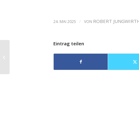
/
ROBERT JUNGWIRT
24. MAI 2025
VON
Eintrag teilen
Im Leipziger
Gewandhaus hat das
hochkarätige
Schostakowitsch-
Festival bego...