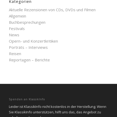
Kategorien
Aktuelle Rezensionen von CDs, DVDs und Filmen
Allgemein
Buchbesprechungen
Festivals
News
Opern- und Konzertkritiken
Porträts – Interviews
Reisen
Reportagen – Berichte
Spenden an KlassikInfo
Leider ist KlassikInfo nicht kostenlos in der Herstellung. Wenn
Sie KlassikInfo unterstützen, hilft uns das, das Angebot zu