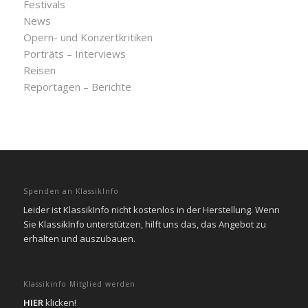
Festivals
News
Opern- und Konzertkritiken
Porträts – Interviews
Reisen
Reportagen – Berichte
Spenden an KlassikInfo
Leider ist KlassikInfo nicht kostenlos in der Herstellung. Wenn
Sie KlassikInfo unterstützen, hilft uns das, das Angebot zu
erhalten und auszubauen.
Klassikinfo Mitglied werden
HIER
klicken!