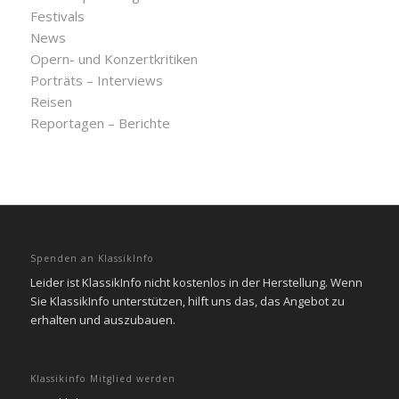
Festivals
News
Opern- und Konzertkritiken
Porträts – Interviews
Reisen
Reportagen – Berichte
Spenden an KlassikInfo
Leider ist KlassikInfo nicht kostenlos in der Herstellung. Wenn
Sie KlassikInfo unterstützen, hilft uns das, das Angebot zu
erhalten und auszubauen.
Klassikinfo Mitglied werden