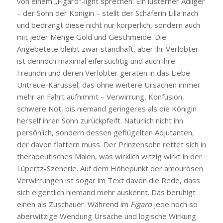
von einem „Figaro“-light sprechen: Ein lüsterner Adliger
– der Sohn der Königin – stellt der Schäferin Lilla nach
und bedrängt diese nicht nur körperlich, sondern auch
mit jeder Menge Gold und Geschmeide. Die
Angebetete bleibt zwar standhaft, aber ihr Verlobter
ist dennoch maximal eifersüchtig und auch ihre
Freundin und deren Verlobter geraten in das Liebe-
Untreue-Karussel, das ohne weitere Ursachen immer
mehr an Fahrt aufnimmt – Verwirrung, Konfusion,
schwere Not, bis niemand geringeres als die Königin
herself ihren Sohn zurückpfeift. Natürlich nicht ihn
persönlich, sondern dessen geflügelten Adjutanten,
der davon flattern muss. Der Prinzensohn rettet sich in
therapeutisches Malen, was wirklich witzig wirkt in der
Lüpertz-Szenerie. Auf dem Höhepunkt der amourösen
Verwirrungen ist sogar im Text davon die Rede, dass
sich eigentlich niemand mehr auskennt. Das beruhigt
einen als Zuschauer. Während im
Figaro
jede noch so
aberwitzige Wendung Ursache und logische Wirkung