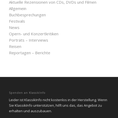
Aktuelle Rezensionen von CDs, DVDs und Filmen
Allgemein
Buchbesprechungen
Festivals
News
Opern- und Konzertkritiken
Porträts – Interviews
Reisen
Reportagen – Berichte
Spenden an KlassikInfo
Leider ist KlassikInfo nicht kostenlos in der Herstellung. Wenn
Sie KlassikInfo unterstützen, hilft uns das, das Angebot zu
erhalten und auszubauen.