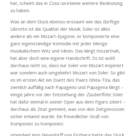
hat, scheint das in
Cosa rara
keine weitere Bedeutung
zu haben.
Was an dem Stück ebenso erstaunt wie das dürftige
Libretto ist die Qualität der Musik. Soler ist alles
andere als ein Mozart-Epigone, er komponierte eine
ganz eigenständige Komödie mit jeder Menge
musikalischem Witz und Ideen. Das klingt mozartnah,
hat aber doch eine eigene Handschrift. Es ist wohl
durchaus nicht so, dass nur Soler von Mozart inspiriert
war sondern auch umgekehrt Mozart von Soler. So gibt
es im ersten Akt ein Duett des Paars Ghita-Tita, das
ziemlich auffällig nach Papageno und Papagena klingt –
einige Jahre vor der Entstehung der
Zauberflöte
. Soler
hat dafür einmal in seiner Oper aus dem Figaro zitiert –
durchaus als Zitat gemeint, was von den Zeitgenossen
sicher erkannt wurde. Ein freundlicher Gruß von
Komponist zu Komponist.
Intendant Jens Neundorff von Enzberg hatte das Stück