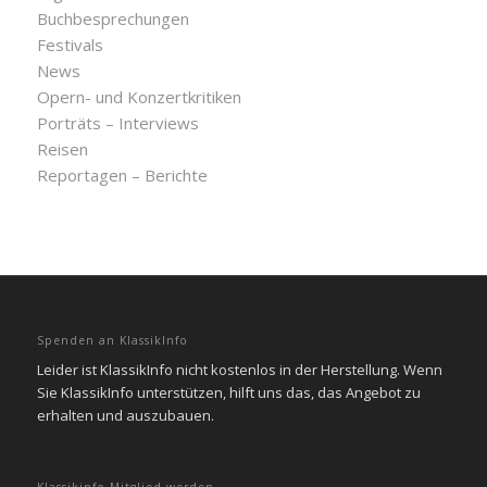
Buchbesprechungen
Festivals
News
Opern- und Konzertkritiken
Porträts – Interviews
Reisen
Reportagen – Berichte
Spenden an KlassikInfo
Leider ist KlassikInfo nicht kostenlos in der Herstellung. Wenn
Sie KlassikInfo unterstützen, hilft uns das, das Angebot zu
erhalten und auszubauen.
Klassikinfo Mitglied werden